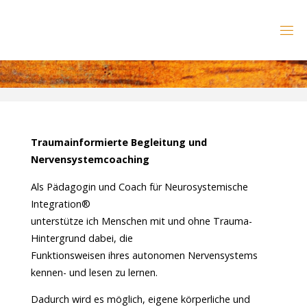
Zum
Inhalt
B
springen
O
D
Y
M
I
N
D
P
E
A
C
E
Traumainformierte Begleitung und
N
E
Nervensystemcoaching
R
V
E
Als Pädagogin und Coach für Neurosystemische
N
S
Y
Integration®
S
T
E
unterstütze ich Menschen mit und ohne Trauma-
M
C
Hintergrund dabei, die
Funktionsweisen ihres autonomen Nervensystems
O
A
C
kennen- und lesen zu lernen.
H
I
N
Dadurch wird es möglich, eigene körperliche und
G