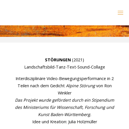
Zum
Inhalt
B
springen
O
D
Y
M
I
N
D
P
E
A
C
E
STÖRUNGEN
(2021)
N
E
Landschaftsbild-Tanz-Text-Sound-Collage
R
V
E
Interdisziplinäre Video-Bewegungsperformance in 2
N
S
Y
Teilen nach dem Gedicht
Alpine Störung
von Ron
S
T
E
Winkler
M
C
Das Projekt wurde gefördert durch ein Stipendium
des Ministeriums für Wissenschaft, Forschung und
O
A
C
Kunst Baden-Württemberg.
H
I
N
Idee und Kreation: Julia Holzmüller
G