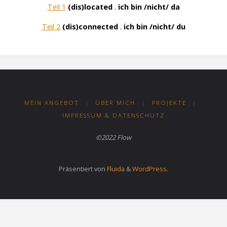
Teil 1
(dis)located
.
ich bin /nicht/ da
Teil 2
(dis)connected
.
ich bin /nicht/ du
MEIN ANGEBOT
|
ÜBER MICH
|
PROJEKTE
|
IMPRESSUM & DATENSCHUTZ
©2022 Flow
Präsentiert von
Fluida
&
WordPress.